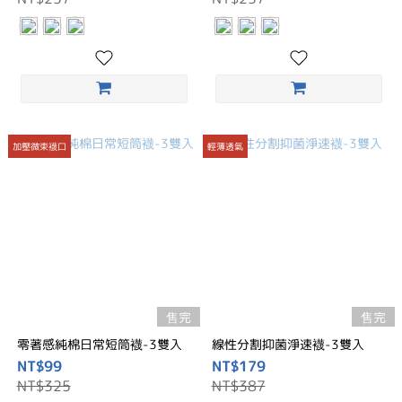
加壓微束襪口
輕薄透氣
售完
售完
零著感純棉日常短筒襪-3雙入
線性分割抑菌淨速襪-3雙入
NT$99
NT$179
NT$325
NT$387