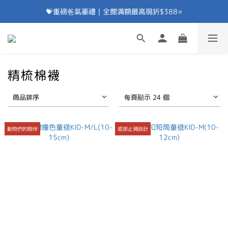
💝重磅爸氣豪禮｜全館滿額最高現折$388⭐
加入會員⭐即享100元折價券⭐
💝重磅爸氣豪禮｜滿額贈除臭襪⭐
加入會員⭐即享100元折價券⭐
精梳棉襪
商品排序
每頁顯示 24 個
動物們的陪伴
底部止滑設計