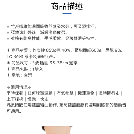
商品描述
⭐ 竹炭纖維能瞬間吸收並蒸發水分，可吸濕排汗。
⭐ 釋放遠紅外線，減緩痠痛疲勞。
⭐ 並擁有防臭性能、手感柔軟、穿著舒適等特性。
✴️ 商品材質：
竹炭紗 85%(棉 40%、聚酯纖維60%)、尼龍 9%、
LYCRA®( 萊卡®)纖維 6%。
✴️
商品尺寸：S號 腿圍 33-38cm 適穿
✴️ 商品包裝：1雙入
✴️ 產地：台灣
🔹適用情境🔹
平時保養｜任何球類運動｜有氧拳擊｜搬運重物｜長時間行走｜
上下樓梯｜慢跑｜快走
凡長時間使用膝蓋彎曲動作, 預防膝蓋磨擦有運用到膝部的活動皆
可適用。