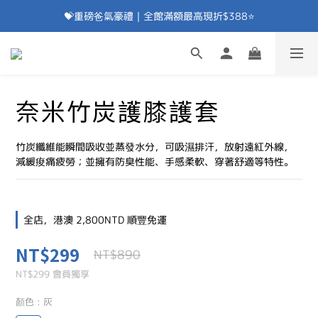
💝重磅爸氣豪禮｜全館滿額最高現折$388⭐
加入會員⭐即享100元折價券⭐
💝重磅爸氣豪禮｜滿額贈除臭襪⭐
加入會員⭐即享100元折價券⭐
奈米竹炭護膝護套
竹炭纖維能瞬間吸收並蒸發水分，可吸濕排汗，放射遠紅外線，
減緩痠痛疲勞；並擁有防臭性能、手感柔軟、穿著舒適等特性。
全店，港澳 2,800NTD 順豐免運
NT$299
NT$890
NT$299
會員獨享
顏色
: 灰