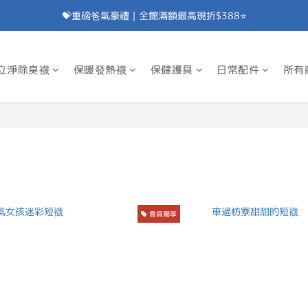
💝重磅爸氣豪禮｜全館滿額最高現折$388⭐
加入會員⭐即享100元折價券⭐
💝重磅爸氣豪禮｜滿額贈除臭襪⭐
立淨除臭襪
保暖發熱襪
保健護具
日常配件
所有
加入會員⭐即享100元折價券⭐
會員獨享