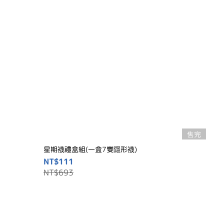
售完
星期襪禮盒組(一盒7雙隱形襪)
NT$111
NT$693