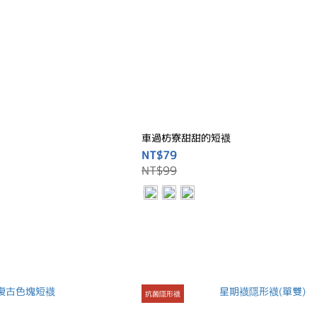
車過枋寮甜甜的短襪
NT$79
NT$99
抗菌隱形襪