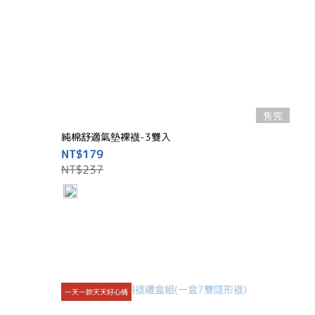
售完
純棉舒適氣墊裸襪-3雙入
NT$179
NT$237
一天一款天天好心情