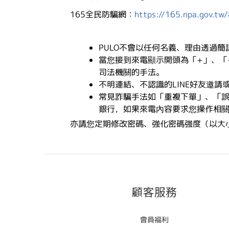
165
全民防騙網：
https://165.npa.gov.tw/
PULO
不會以任何名義、理由透過簡
當您接到來電顯示開頭為「
+
」、「
司法機關的手法。
不明連結、不認識的
LINE
好友邀請
常見詐騙手法如「重複下單」、「
銀行，如果來電內容要求您操作相
亦請您定期修改密碼、強化密碼強度（以大
顧客服務
會員福利