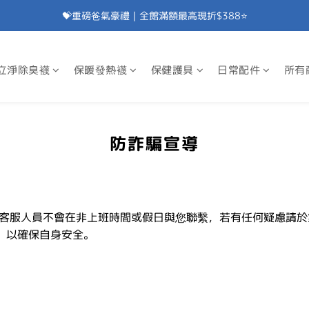
💝重磅爸氣豪禮｜全館滿額最高現折$388⭐
加入會員⭐即享100元折價券⭐
💝重磅爸氣豪禮｜滿額贈除臭襪⭐
立淨除臭襪
保暖發熱襪
保健護具
日常配件
所有
加入會員⭐即享100元折價券⭐
防詐騙宣導
客服人員不會在非上班時間或假日與您聯繫，若有任何疑慮請於
，以確保自身安全。