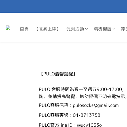
首頁
【爸氣上腳】
促銷活動
精梳棉襪
穿
【PULO溫馨提醒】
PULO
客服時間為週一至週五
9:00-17:00
，
詢
，並請提高警覺，切勿輕信不明來電指示
PULO
客服信箱：
pulosocks@gmail.com
PULO
客服專線：
04-8713758
PULO
官方
line ID
：
@ucv1053o