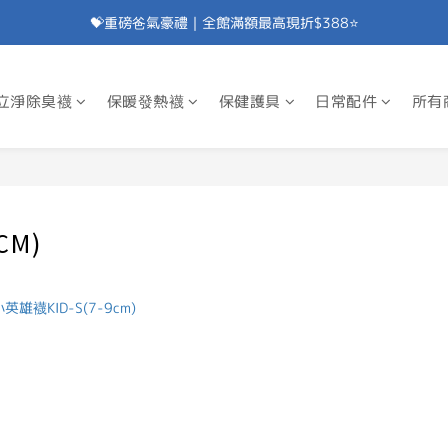
💝重磅爸氣豪禮｜全館滿額最高現折$388⭐
加入會員⭐即享100元折價券⭐
💝重磅爸氣豪禮｜滿額贈除臭襪⭐
立淨除臭襪
保暖發熱襪
保健護具
日常配件
所有
加入會員⭐即享100元折價券⭐
9CM)