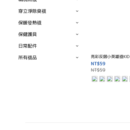
穿立淨除臭襪
保暖發熱襪
保健護具
日常配件
亮彩反摺小英雄襪KID-S
所有襪品
NT$59
NT$59