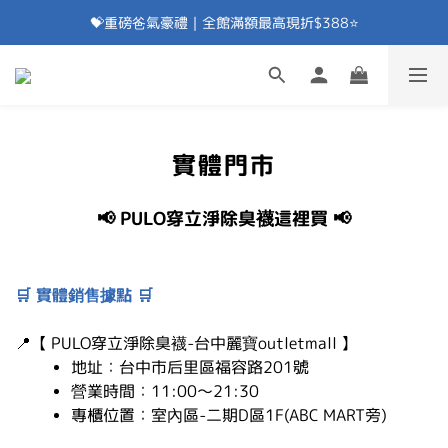
💝重磅爸氣豪禮｜全館滿額最高現折$388⭐
加入會員⭐即享100元折價券⭐
💝重磅爸氣豪禮｜滿額贈除臭襪⭐
加入會員⭐即享100元折價券⭐
實體門市
📢 PULO穿立淨除臭襪這裡買 📢
🛒
實體銷售據點
🛒
📍
【 PULO穿立淨除臭襪-台中麗寶outletmall 】
地址：台中市后里區福容路201號
營業時間：11:00～21:30
專櫃位置：室內區-二期D區1F(ABC MART旁)