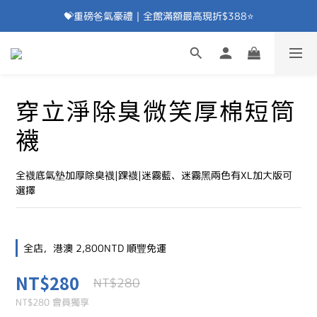
💝重磅爸氣豪禮｜全館滿額最高現折$388⭐
加入會員⭐即享100元折價券⭐
💝重磅爸氣豪禮｜滿額贈除臭襪⭐
加入會員⭐即享100元折價券⭐
穿立淨除臭微笑厚棉短筒
襪
全襪底氣墊加厚除臭襪|踝襪|迷霧藍、迷霧黑兩色有XL加大版可
選擇
全店，港澳 2,800NTD 順豐免運
NT$280
NT$280
NT$280
會員獨享