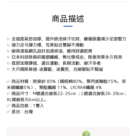
商品描述
✨
全襪底氣墊加厚，提升吸溼排汗功效，緩衝吸震減少足部壓力
✨
強力足弓彈力環，完美貼合雙腳不滑動
✨
腳背透氣網孔設計加速排濕，維持舒適乾爽
✨
日本科技除臭抑菌銀纖維，無化學成份，除臭效果永久有效
✨
底部加厚踝襪，適合運動、長期活動、腳汗多者
✨
大尺碼除臭襪-迷霧藍、迷霧黑，合腳服貼不緊繃
✅
商品
材質：除臭紗 85%（精梳棉80％、聚丙烯酸酯15％、奈
米銀纖維5％）、聚酯纖維 11%、LYCRA®纖維 4%
✅
商品尺寸：M號適合腳長22-25cm ；L號適合腳長26-29cm；
XL號腳長30cm以上。
✅
商品包裝：1雙入
✅
產地
：台灣