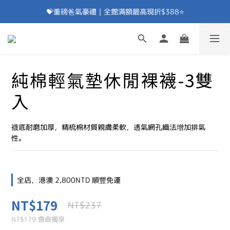
💝重磅爸氣豪禮｜全館滿額最高現折$388⭐
加入會員⭐即享100元折價券⭐
💝重磅爸氣豪禮｜滿額贈除臭襪⭐
加入會員⭐即享100元折價券⭐
純棉輕氣墊休閒裸襪-3雙
入
襪底耐磨加厚，精梳棉材質親膚柔軟，透氣網孔織法增加排氣
性。
全店，港澳 2,800NTD 順豐免運
NT$179
NT$237
NT$179
會員獨享