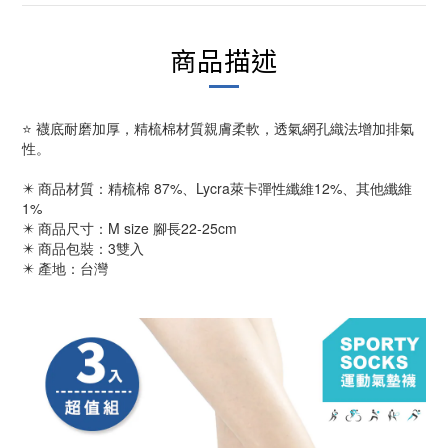
商品描述
⭐ 襪底耐磨加厚，精梳棉材質親膚柔軟，透氣網孔織法增加排氣
性。
✴️ 商品材質：精梳棉 87%、Lycra萊卡彈性纖維12%、其他纖維
1%
✴️ 商品尺寸：M size 腳長22-25cm
✴️ 商品包裝：3雙入
✴️ 產地：台灣