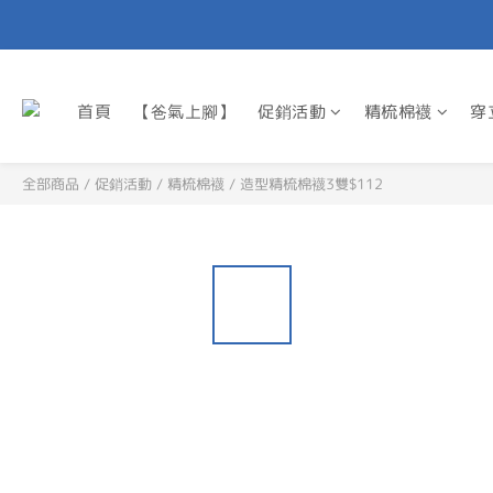
首頁
【爸氣上腳】
促銷活動
精梳棉襪
穿
全部商品
/
促銷活動
/
精梳棉襪
/
造型精梳棉襪3雙$112