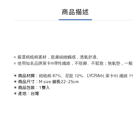
商品描述
⭐
嚴選精梳棉素材，親膚細緻觸感，透氣舒適。
⭐
使用知名品牌萊卡®彈性纖維，不咬腳、不鬆脫；無氣墊，一般
精梳棉 87%、尼龍 12%、LYCRA®( 萊卡®) 纖維 1
✴️ 商品材質：
✴️ 商品尺寸：M size 腳長22-25cm
✴️ 商品包裝：1雙入
✴️ 產地：台灣