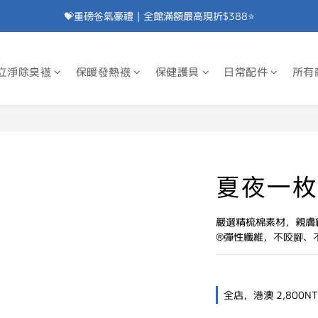
💝重磅爸氣豪禮｜全館滿額最高現折$388⭐
加入會員⭐即享100元折價券⭐
💝重磅爸氣豪禮｜滿額贈除臭襪⭐
立淨除臭襪
保暖發熱襪
保健護具
日常配件
所有
加入會員⭐即享100元折價券⭐
夏夜一枚
嚴選精梳棉素材，親膚
®彈性纖維，不咬腳、
全店，港澳 2,800N