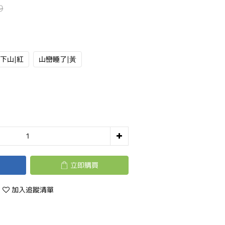
9
下山|紅
山巒睡了|黃
立即購買
加入追蹤清單