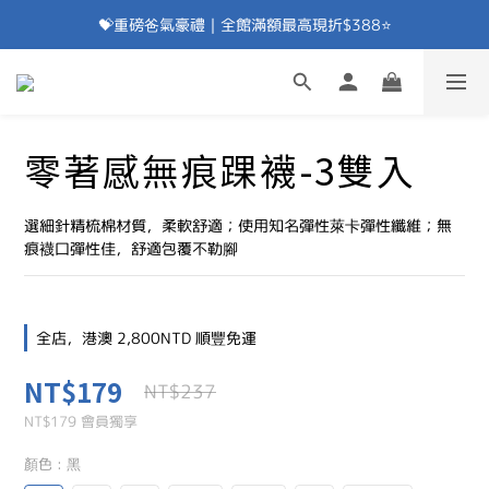
💝重磅爸氣豪禮｜全館滿額最高現折$388⭐
加入會員⭐即享100元折價券⭐
💝重磅爸氣豪禮｜滿額贈除臭襪⭐
加入會員⭐即享100元折價券⭐
零著感無痕踝襪-3雙入
選細針精梳棉材質，柔軟舒適；使用知名彈性萊卡彈性纖維；無
痕襪口彈性佳，舒適包覆不勒腳
全店，港澳 2,800NTD 順豐免運
NT$179
NT$237
NT$179
會員獨享
顏色
: 黑