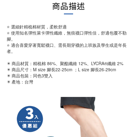
商品描述
⭐ 選細針精梳棉材質，柔軟舒適
⭐ 使用知名彈性萊卡彈性纖維，無痕襪口彈性佳，舒適包覆不勒
腳。
⭐ 適合喜愛穿著寬鬆襪口、需長期穿襪的上班族及學生或是年長
者。
✴️ 商品材質：精梳棉 86%、聚酯纖維 12%、LYCRA®纖維 2%
✴️ 商品尺寸：M size 腳長22-25cm ；L size 腳長26-29cm
✴️ 商品包裝：同色3雙入
✴️ 產地：台灣