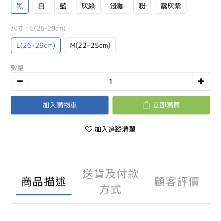
黑
白
藍
灰綠
淺咖
粉
霧灰紫
尺寸
: L(26-29cm)
L(26-29cm)
M(22-25cm)
數量
加入購物車
立即購買
加入追蹤清單
送貨及付款
商品描述
顧客評價
方式