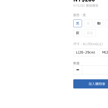
NT$280
會員獨享
顏色
: 黑
黑
紫
粉
灰
霧藍
尺寸
: XL(30cm以上)
L(26-29cm)
M(
數量
加入購物車