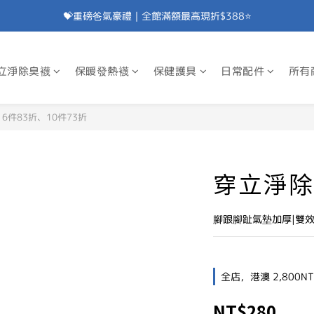
💝重磅爸氣豪禮｜全館滿額最高現折$388⭐
加入會員⭐即享100元折價券⭐
💝重磅爸氣豪禮｜滿額贈除臭襪⭐
立淨除臭襪
保暖發熱襪
保健護具
日常配件
所有
加入會員⭐即享100元折價券⭐
6件83折、10件73折
穿立淨除
腳跟腳趾氣墊加厚|雙
全店，港澳 2,800N
NT$280