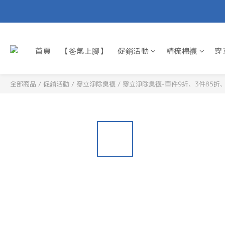
首頁
【爸氣上腳】
促銷活動
精梳棉襪
穿
全部商品
/
促銷活動
/
穿立淨除臭襪
/
穿立淨除臭襪-單件9折、3件85折、