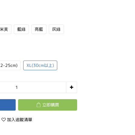
米黃
藍綠
亮藍
灰綠
22-25cm)
XL(30cm以上)
立即購買
加入追蹤清單