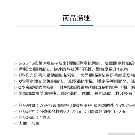
商品描述
✨ protimo抑菌消臭紗+奈米銀纖維除臭抗菌紗，雙效除臭紗加
✨
I
型腳背網眼織法，快速散熱排溼不悶腳，散熱度提升180%
✨
T
型強力足弓加壓動能貼紮設計，大面積精確貼合足弓輪廓增強
✨
X
型穩定踝交叉繃帶織法，減輕運動衝擊，穩定保護踝關節，降
✨
O
型高緩衝吸震設計，針對腳掌腳跟施力區域採用氣墊毛圈，
✨ 局部加厚短筒除臭襪，適合運動、休閒、長期活動、腳汗多者
✅ 商品材質：76%抗菌除臭棉(精梳棉80% 聚丙烯酸酯 15% 奈米銀
✅ 商品尺寸：M號適合腳長22-25cm ；L號適合腳長26-29cm
✅ 商品包裝：1雙入
✅ 產地：台灣