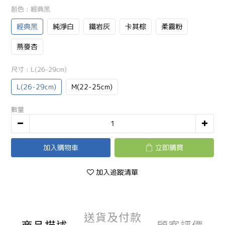
顏色
: 經典黑
經典黑
純淨白
鐵岩灰
卡其棕
柔霧粉
燕麥杏
尺寸
: L(26-29cm)
L(26-29cm)
M(22-25cm)
數量
加入購物車
立即購買
加入追蹤清單
送貨及付款
商品描述
顧客評價