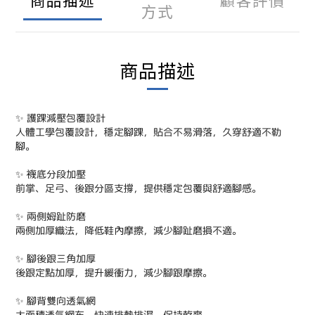
方式
商品描述
✨ 護踝減壓包覆設計
人體工學包覆設計，穩定腳踝，貼合不易滑落，久穿舒適不勒
腳。
✨
襪底分段加壓
前掌、足弓、後跟分區支撐，提供穩定包覆與舒適腳感。
✨
兩側姆趾防磨
兩側加厚織法，降低鞋內摩擦，減少腳趾磨損不適。
✨
腳後跟三角加厚
後跟定點加厚，提升緩衝力，減少腳跟摩擦。
✨
腳背雙向透氣網
大面積透氣網布，快速排熱排濕，保持乾爽。