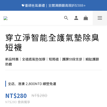
💝重磅爸氣豪禮｜全館滿額最高現折$388⭐
加入會員⭐即享100元折價券⭐
💝重磅爸氣豪禮｜滿額贈除臭襪⭐
加入會員⭐即享100元折價券⭐
穿立淨智能全護氣墊除臭
短襪
新品特惠│全襪底氣墊加厚│短筒襪│護踝分段支撐│姆趾護跟
防磨
全店，港澳 2,800NTD 順豐免運
NT$280
NT$280
NT$280
會員獨享