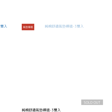
氣墊厚底
SOLD OUT
純棉舒適氣墊裸襪-3雙入