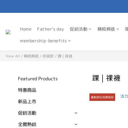
Home
Father's day
促銷活動
精梳棉襪
membership-benefits
View All
/
精梳棉襪
/
依襪款
/
踝 | 祼襪
踝 | 祼襪
Featured Products
特惠商品
重點部位加厚氣墊
新品上市
促銷活動
全館熱銷