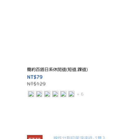
簡約百搭日系休閒襪(短襪.踝襪)
NT$79
NT$129
+ 6
輕薄透氣