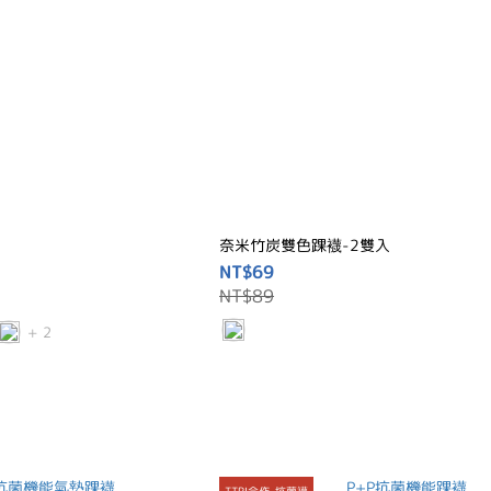
奈米竹炭雙色踝襪-2雙入
NT$69
NT$89
+ 2
TTRI合作-抗菌襪