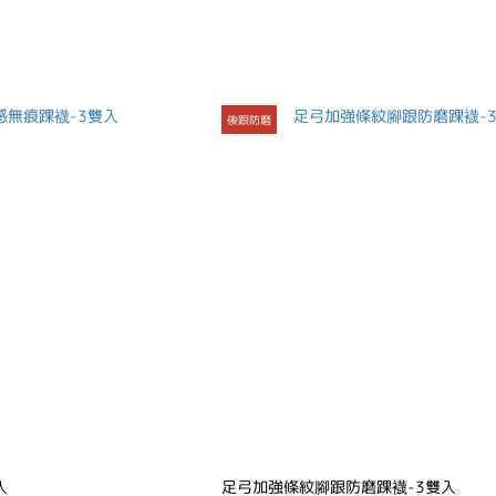
後跟防磨
入
足弓加強條紋腳跟防磨踝襪-3雙入