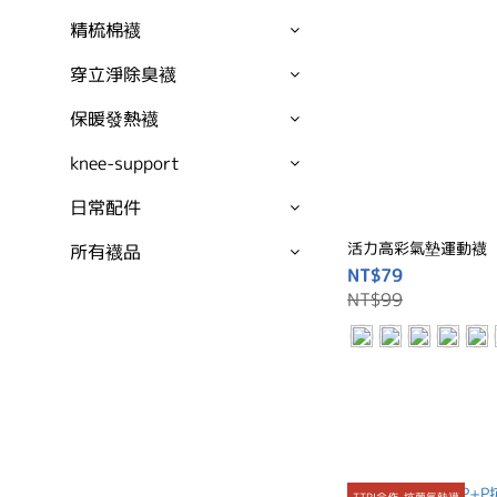
精梳棉襪
穿立淨除臭襪
保暖發熱襪
knee-support
日常配件
活力高彩氣墊運動襪
所有襪品
NT$79
NT$99
TTRI合作-抗菌氣墊襪