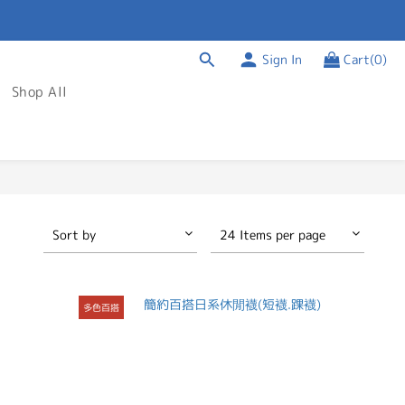
Sign In
Cart(0)
Shop All
Sort by
24 Items per page
多色百搭