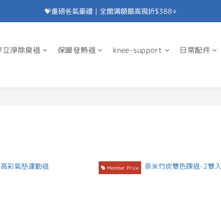
💝重磅爸氣豪禮｜全館滿額最高現折$388⭐
加入會員⭐即享100元折價券⭐
💝重磅爸氣豪禮｜滿額贈除臭襪⭐
穿立淨除臭襪
保暖發熱襪
knee-support
日常配件
加入會員⭐即享100元折價券⭐
Member Price